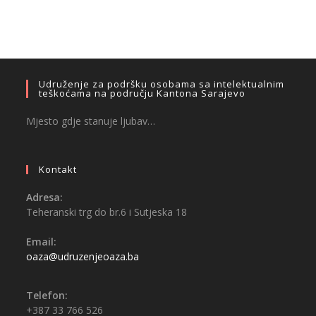
Udruženje za podršku osobama sa intelektualnim
teškoćama na području Kantona Sarajevo
Mjesto gdje stanuje ljubav…
Kontakt
Adresa:
Teheranski trg do br.6 i Sutjeska 18
Email:
oaza@udruzenjeoaza.ba
Telefon:
+387 33 766 526