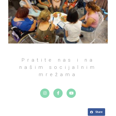
Pratite nas i na
našim socijalnim
mrežama
Share