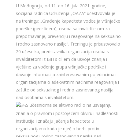
U Međugorju, od 11. do 16. jula 2021. godine,
socijana radnica Udruženja „OAZA“ učestvovala je
na treningu: „Građenje kapaciteta voditelja vršnjačke
podrške (peer lidera), osoba sa invaliditetom za
prepoznavanje, prevenciju i reagovanje na seksualno
i rodno zasnovano nasilje“. Treningu je prisustvovalo
20 učesnika, predstavnika organizacija osoba s
invaliditetom iz BiH s ciljem da usvoje znanja i
vještine za vođenje grupa vršnjačke podrške i
davanje informacija zainteresovanim pojedincima i
organizacijama o adekvatnim načinima reagovanja i
zaštite od seksualnog i rodno zasnovanog nasilja
nad osobama s invaliditetom.
S učesnicima se aktivno radilo na usvajanju
znanja o pravnom i postojećem okviru i nadležnosti
institucija i značaju jačanja kapaciteta u
organizacijama kada je riječ o borbi protiv
seksualnog i rodno zasnovanog nasilja nad