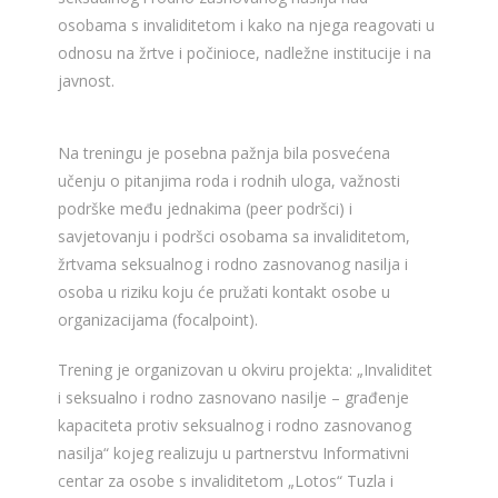
osobama s invaliditetom i kako na njega reagovati u
odnosu na žrtve i počinioce, nadležne institucije i na
javnost.
Na treningu je posebna pažnja bila posvećena
učenju o pitanjima roda i rodnih uloga, važnosti
podrške među jednakima (peer podršci) i
savjetovanju i podršci osobama sa invaliditetom,
žrtvama seksualnog i rodno zasnovanog nasilja i
osoba u riziku koju će pružati kontakt osobe u
organizacijama (focalpoint).
Trening je organizovan u okviru projekta: „Invaliditet
i seksualno i rodno zasnovano nasilje – građenje
kapaciteta protiv seksualnog i rodno zasnovanog
nasilja“ kojeg realizuju u partnerstvu Informativni
centar za osobe s invaliditetom „Lotos“ Tuzla i