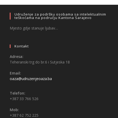
Udruženje za podršku osobama sa intelektualnim
teškoćama na području Kantona Sarajevo
Mjesto gdje stanuje ljubav…
Kontakt
Adresa:
Teheranski trg do br.6 i Sutjeska 18
Email:
oaza@udruzenjeoaza.ba
Telefon:
+387 33 766 526
Mob:
+387 62 752 225