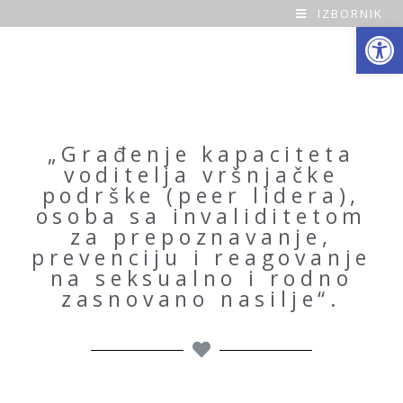
IZBORNIK
Open toolbar
O
a
z
a
„Građenje kapaciteta
voditelja vršnjačke
H
podrške (peer lidera),
osoba sa invaliditetom
o
za prepoznavanje,
prevenciju i reagovanje
m
na seksualno i rodno
zasnovano nasilje“.
e