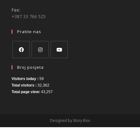
Fax:
+387 33 766 525
Pratite nas
Broj posjeta
Visitors today :
59
Total visitors :
32,362
Total page view:
43,257
Designed by Story Box