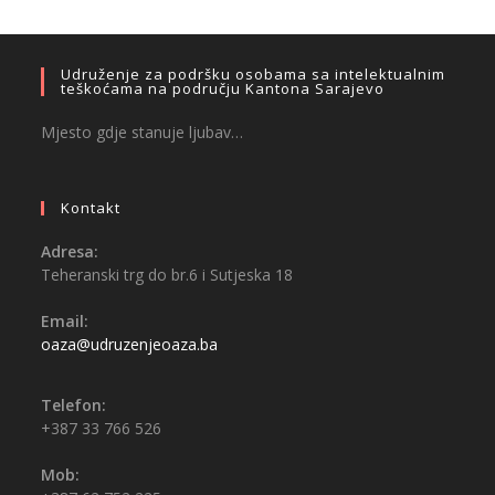
Udruženje za podršku osobama sa intelektualnim
teškoćama na području Kantona Sarajevo
Mjesto gdje stanuje ljubav…
Kontakt
Adresa:
Teheranski trg do br.6 i Sutjeska 18
Email:
oaza@udruzenjeoaza.ba
Telefon:
+387 33 766 526
Mob: