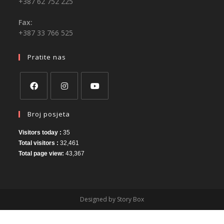
+387 62 752 225
Fax:
+387 33 766 525
Pratite nas
Broj posjeta
Visitors today :
35
Total visitors :
32,461
Total page view:
43,367
Designed by Story Box