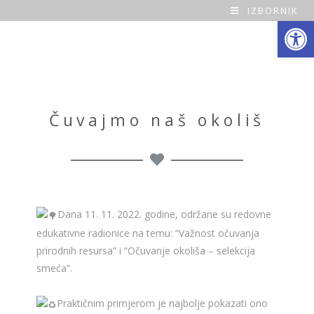
IZBORNIK
Open toolbar
O
a
z
a
Čuvajmo naš okoliš
H
o
m
Dana 11. 11. 2022. godine, održane su redovne
e
edukativne radionice na temu: “Važnost očuvanja
prirodnih resursa” i “Očuvanje okoliša – selekcija
smeća”.
Praktičnim primjerom je najbolje pokazati ono